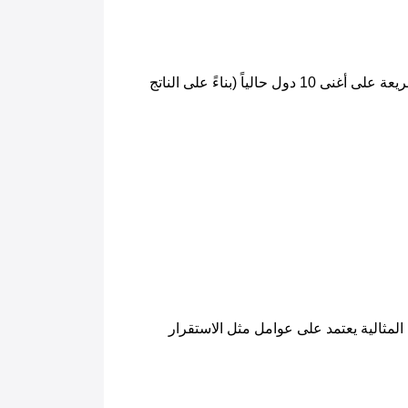
بينما لا تضمن الثروة السعادة، إلا أنها بالتأكيد تؤثر على عوامل مثل التعليم والرعاية الصحية والبنية التحتية. إليك نظرة سريعة على أغنى 10 دول حالياً (بناءً على الناتج 
تتمتع هذه الدول باقتصادات قوية، مما يوفر مستوى معيشة مرتفع. ومع ذلك، الثروة ليست كل شيء! العثور على الدولة المثالية يعتمد على عوامل مثل الاستقرار 