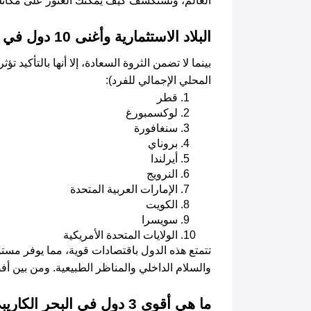
العالم، ونستكشف كيف يمكنك العثور على مكانك 
البلاد الاستثمارية وأغنى 10 دول في العالم
المحلي الإجمالي للفرد):
قطر
لوكسمبورغ
سنغافورة
بروناي
أيرلندا
النرويج
الإمارات العربية المتحدة
الكويت
سويسرا
الولايات المتحدة الأمريكية
والسلام الداخلي والمناظر الطبيعية. ومن بين أف
ما هي أقوى 3 دول في البحر الكاريبي؟