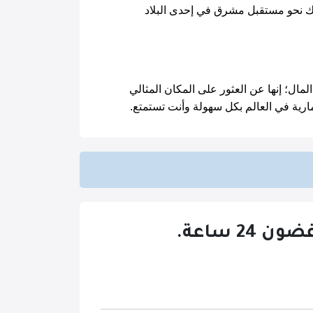
هل تشعر بالفضول حول فرص الهجرة ولكنك غير متأكد من الخطوة التالية؟ فكر في التعاون مع ماسة إميجريشن، بوابتك نحو مستقبل مشرق في إحدى البلاد 
زور موقع ماسة إميجريشن اليوم وابدأ رحلة نحو حياة مليئة بالإشباع والازدهار في الخارج. تذكر، الثروة ليست فقط عن المال؛ إنها عن العثور على المكان المثالي 
 ساعة.