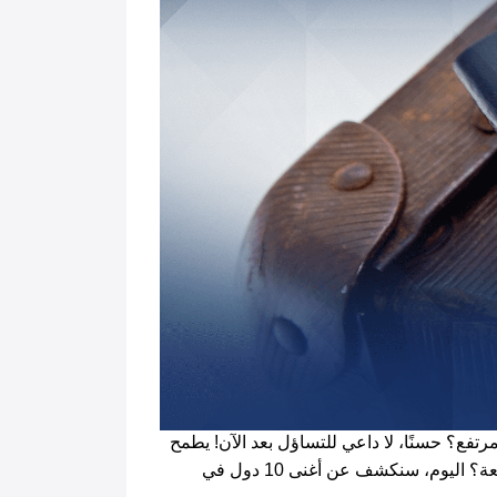
ما هي أغنى 10 دول من البلاد الاستثمارية في العالم وكيف يمكنك العيش في مكان مليء بالفرص وذو مستوى معيشة مرتفع؟ حسنًا، لا داعي للتساؤل بعد الآن! يطمح 
العديد من الأشخاص إلى أن ينتقلوا لدولة من دول العالم الأكثر ثراءًا. ولكن أين يمكن أن تترجم هذه الثروات إلى حياة رائعة؟ اليوم، سنكشف عن أغنى 10 دول في 