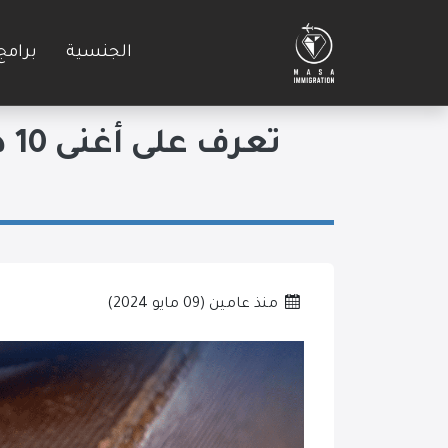
الجنسية
برامج
تع
منذ عامين
(
09 مايو 2024
)