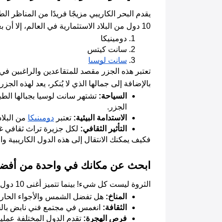
10 دول من البلاد الاستثمارية في العالم، إلا أن بعض 
دومينيكا
سانت كيتس
سانت لوسيا
تعتبر هذه الجزر مقصد للمتقاعدين والراغبين في ال
بالإضافة إلى جمالها الذي لا يُنكر، يعد لهذه الجزر
السياحة:
 تشتهر سانت لوسيا بجبالها الطب
الجزر.
الاستدامة البيئية:
 تعتبر 
دومينيكا
 من البلا
التأثير الثقافي:
 لكل جزيرة تراث ثقافي غن
فكيف يمكنك الانتقال إلى هذه الدول الكاريبية 
ابحث عن مكانك في واحدة من أفضل ا
الثروة ليست كل شيء! بينما تتميز أغنى 10 دول من البلاد الاستثمارية في العالم بمكانة اقتصادية مثيرة للإعجاب، فإن تحديد مكانك المثالي قد يعتمد على عوامل مثل:
المناخ:
 هل تفضل الشمس والأجواء الحارة
الثقافة:
 انغمس في مجتمع فني نابض بالحي
فرص الهجرة:
 تقدم الدول المختلفة عملي