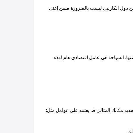
يقدم البحر الكاريبي مزيجًا فريدًا من المناظر الطبيعية الخلابة والثقافة الغنية ووتيرة الحياة البطيئة الهادئة. على الرغم من دول الكاريبي ليست بالضرورة ضمن أغنى 
 بشواطئها. السياحة هي عامل اقتصادي هام لهذه 
ك.